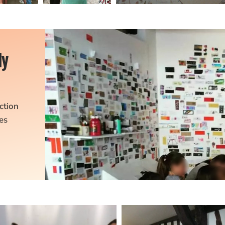
ly
ction
es