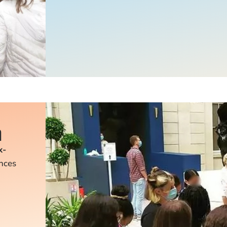
n
x-
ences